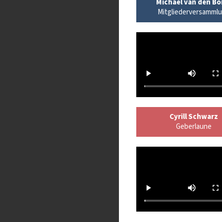
Michael van den Bo
Mitgliederversamml
Cyrill Schwarz
Geberlaune