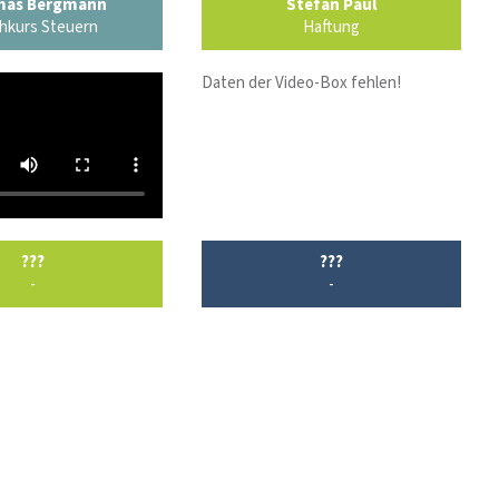
as Bergmann
Stefan Paul
hkurs Steuern
Haftung
Daten der Video-Box fehlen!
???
???
-
-