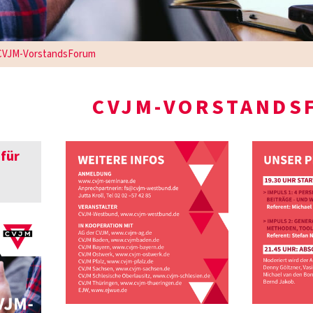
CVJM-VorstandsForum
CVJM-VORSTANDS
 für