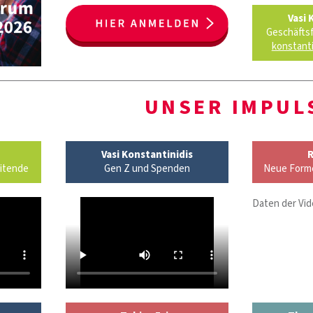
Vasi 
Geschäftsf
konstanti
UNSER IMPUL
Vasi Konstantinidis
R
eitende
Gen Z und Spenden
Neue Forme
Daten der Vid