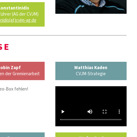
Konstantinidis
ührer (AG der CVJM)
nidis(at)cvjm-ag.de
SE
obin Zapf
Matthias Kaden
n der Gremienarbeit
CVJM-Strategie
eo-Box fehlen!