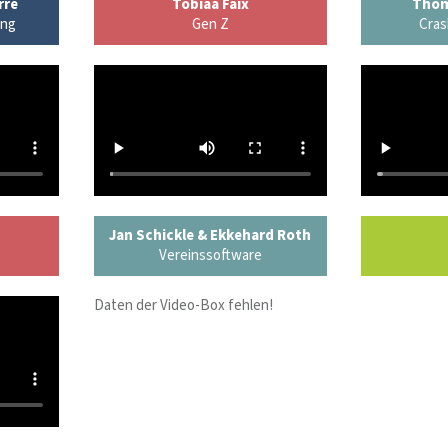
rre
Tobiaa Faix
Thom
ung
Gen Z
Cras
Jan Schickle & Ekkehard Roth
Vereinssoftware
Daten der Video-Box fehlen!