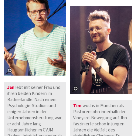
Jan
lebt mit seiner Frau und
ihren beiden Kindern im
Badnerländle. Nach einem
Psychologie-Studium und
Tim
wuchs in München als
einigen Jahren in der
Pastorensohn innerhalb der
Unternehmensberatung war
Vineyard-Bewegung auf. Ihn
er acht Jahre lang
faszinierte schon in jungen
Hauptamtlicher im
CVJM
Jahren die Vielfalt des