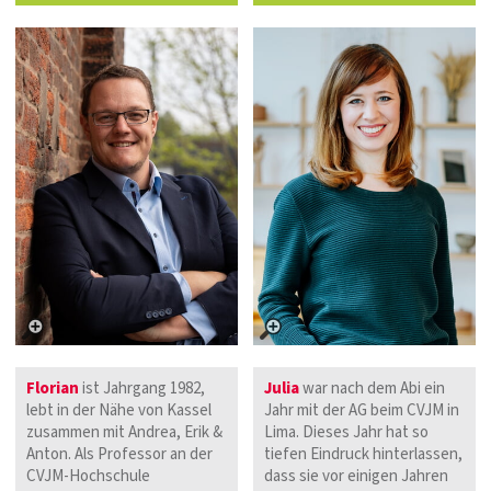
Florian
ist Jahrgang 1982,
Julia
war nach dem Abi ein
lebt in der Nähe von Kassel
Jahr mit der AG beim CVJM in
zusammen mit Andrea, Erik &
Lima. Dieses Jahr hat so
Anton. Als Professor an der
tiefen Eindruck hinterlassen,
CVJM-Hochschule
dass sie vor einigen Jahren