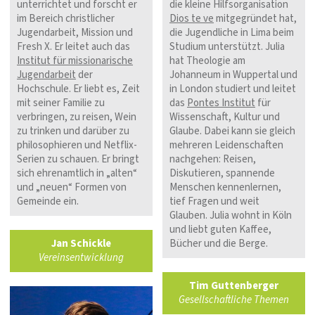
unterrichtet und forscht er
die kleine Hilfsorganisation
im Bereich christlicher
Dios te ve
mitgegründet hat,
Jugendarbeit, Mission und
die Jugendliche in Lima beim
Fresh X. Er leitet auch das
Studium unterstützt. Julia
Institut für missionarische
hat Theologie am
Jugendarbeit
der
Johanneum in Wuppertal und
Hochschule. Er liebt es, Zeit
in London studiert und leitet
mit seiner Familie zu
das
Pontes Institut
für
verbringen, zu reisen, Wein
Wissenschaft, Kultur und
zu trinken und darüber zu
Glaube. Dabei kann sie gleich
philosophieren und Netflix-
mehreren Leidenschaften
Serien zu schauen. Er bringt
nachgehen: Reisen,
sich ehrenamtlich in „alten“
Diskutieren, spannende
und „neuen“ Formen von
Menschen kennenlernen,
Gemeinde ein.
tief Fragen und weit
Glauben. Julia wohnt in Köln
und liebt guten Kaffee,
Jan Schickle
Bücher und die Berge.
Vereinsentwicklung
Tim Guttenberger
Gesellschaftliche Themen