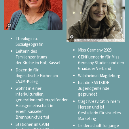
Theologin u.
© MissGermanyStudios Melina Hehemeyer
Sozialgeografin
Miss Germany 2023
Leiterin des
Familienzentrums
GENfluencerin für Miss
der Kirche im Hof, Kassel
Germany Studios und den
Gnadauer Verband
Dozentin für
dogmatische Fächer am
Wahlheimat Magdeburg
CVJM-Kolleg
hat die EASTSIDE
wohnt in einer
Jugendgemeinde
interkulturellen,
gegründet
generationenübergreifenden
trägt Kreavität in ihrem
Hausgemeinschaft in
Herzen und ist
einem Kasseler
Gestalterin für visuelles
Brennpunktviertel
Marketing
Stationen im CVJM
Leidenschaft für junge