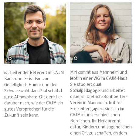
Miri kommt aus Mannheim und
ist Leitender Referent im CVJM
lebt in einer WG im CVJM-Haus.
Karlsruhe. Er ist Fan von
Sie studiert dual
Geselligkeit, Humor und dem
Sozialpädagogik und arbeitet
Schwarzwald. Jan-Paul schätzt
dabei im Dietrich-Bonhoeffer-
gute Atmosphäre. Oft denkt er
Verein in Mannheim. In ihrer
darüber nach, wie der CVJM ein
Freizeit engagiert sie sich im
gutes Versprechen für die
CVJM in unterschiedlichen
Zukunft sein kann.
Bereichen. Ihr Herz brennt
dafür, Kindern und Jugendlichen
einen Ort zu schaffen, an dem