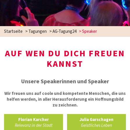
Startseite
>
Tagungen
>
AG-Tagung24
>
Speaker
AUF WEN DU DICH FREUEN
KANNST
Unsere Speakerinnen und Speaker
Wir freuen uns auf coole und kompetente Menschen, die uns
helfen werden, in aller Herausforderung ein Hoffnungsbild
zu zeichnen.
Florian Karcher
Julia Garschagen
Relevanz in der Stadt
Geistliches Leben