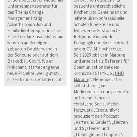
Baden
. Jetzt ist er wieder als
christlichen Glaubens. Er
Unternehmensberater für
besuchte unterschiedliche
das Thema Change
Kirchen und Gemeinden und
Management tätig.
leitete überkonfessionelle
Außerhalb von Job und
Schüler-Bibelkreise und
Familie liebt er Sport in allen
Netzwerke. Er studierte
Facetten. Im Einsatz ist er am
Religions-/Gemeinde-
liebsten an der eigens
Pädagogik und Soziale Arbeit
gebauten Boulderwand in
an der CVJM-Hochschule.
der Scheune oder auf dem
Seit 2020 lebt er in Marburg
Basketball-Court. Wo er
und arbeitet als Referent für
hinkommt, startet er gerne
Communication bei dem
neue Projekte, weil: gut still
kirchlichen Start-Up „
UND
sitzen kann er definitiv nicht.
Marburg
“. Nebenbei ist er
selbstständig im
Medienbereich und gründete
unter anderem das
christliche Social-Media-
Netzwerk „
Creatunity
“;
produziert den Podcast
„Karte und Gebiet“, „Herzen
und Systeme“ und
„Theologie und Lobpreis“.