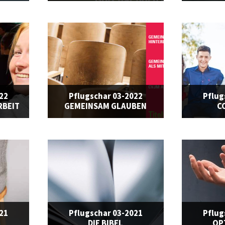
022
Pflugschar 03-2022
Pflug
RBEIT
GEMEINSAM GLAUBEN
C
021
Pflugschar 03-2021
Pflug
DIE BIBEL
OP