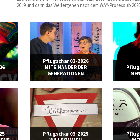
2019 und dann das Weitergehen nach dem WAY-Prozess ab 2020
Pflugschar 02-2026
026
MITEINANDER DER
Pflug
GENERATIONEN
MEN
025
Pflugschar 03-2025
Pflug