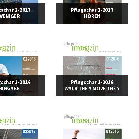
gschar 2-2017
Pflugschar 1-2017
WENIGER
HÖREN
gschar 2-2016
Pflugschar 1-2016
HINGABE
WALK THE Y MOVE THE Y