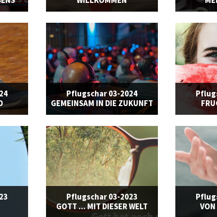
BENS
WILLKOMMEN
ME
024
Pflugschar 03-2024
Pflug
D
GEMEINSAM IN DIE ZUKUNFT
FRU
023
Pflugschar 03-2023
Pflug
GOTT ... MIT DIESER WELT
VON