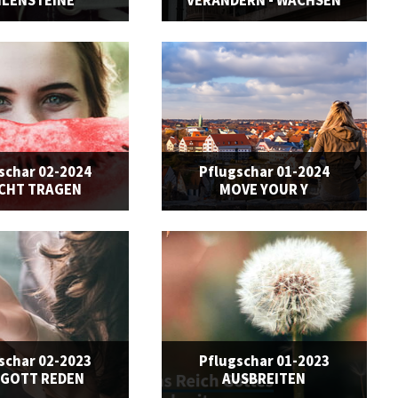
ILENSTEINE
VERÄNDERN - WACHSEN
schar 02-2024
Pflugschar 01-2024
CHT TRAGEN
MOVE YOUR Y
schar 02-2023
Pflugschar 01-2023
 GOTT REDEN
AUSBREITEN