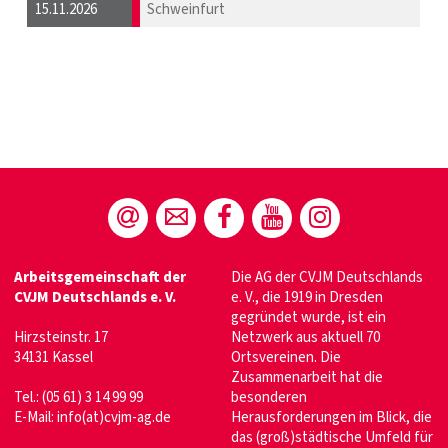
15.11.2026
Schweinfurt
Arbeitsgemeinschaft der
Die AG der CVJM Deutschlands
CVJM Deutschlands e. V.
e. V., die 1919 in Dresden
gegründet wurde, ist ein
Hirzsteinstr. 17
Netzwerk aus aktuell 70
34131 Kassel
Ortsvereinen. Die
Zusammenarbeit hat die
Tel.: (05 61) 3 14 99 99
besonderen
E-Mail:
info(at)cvjm-ag.de
Herausforderungen im Blick, die
das (groß)städtische Umfeld für