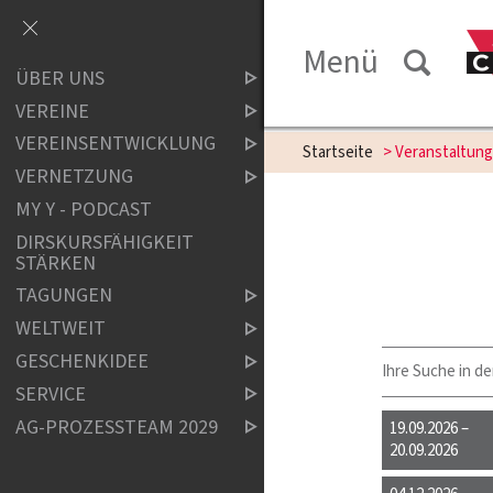
Menü
ÜBER UNS
VEREINE
VEREINSENTWICKLUNG
Startseite
> Veranstaltun
VERNETZUNG
MY Y - PODCAST
DIRSKURSFÄHIGKEIT
STÄRKEN
TAGUNGEN
WELTWEIT
GESCHENKIDEE
Ihre Suche in de
SERVICE
AG-PROZESSTEAM 2029
19.09.2026 –
20.09.2026