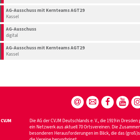
AG-Ausschuss mit Kernteams AGT29
Kassel
AG-Ausschuss
digital
AG-Ausschuss mit Kernteams AGT29
Kassel
 CVJM
Die AG der CVJM Deutschlands e. V., die 1919 in Dresden
ein Netzwerk aus aktuell 70 Ortsvereinen. Die Zusammen
besonderen Herausforderungen im Blick, die das (groß)s
die Vereine hervorbringt.